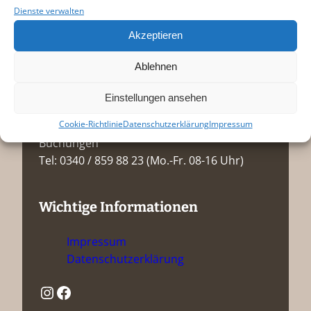
Dienste verwalten
Kontakt
Akzeptieren
Schwabehaus e.V.
Ablehnen
Johannisstraße 18
06844 Dessau-Roßlau
Einstellungen ansehen
Cookie-Richtlinie
Datenschutzerklärung
Impressum
Projektassistent / Raumanfragen /
Buchungen
Tel: 0340 / 859 88 23 (Mo.-Fr. 08-16 Uhr)
Wichtige Informationen
Impressum
Datenschutzerklärung
Instagram
Facebook