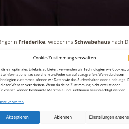
ängerin
Friederike
. wieder ins
Schwabehaus
nach D
erike. ihre Musik schlicht Liedermachersoul. Mit ihre
Cookie-Zustimmung verwalten
Liedern. Fernab von Plattitüden und mit Humor präse
dir ein optimales Erlebnis zu bieten, verwenden wir Technologien wie Cookies, 
äteinformationen zu speichern und/oder darauf zuzugreifen. Wenn du diesen
hnologien zustimmst, können wir Daten wie das Surfverhalten oder eindeutige I
sikerin ihr erstes Album, das zweite wird 2023 ersch
 dieser Website verarbeiten. Wenn du deine Zustimmung nicht erteilst oder
ückziehst, können bestimmte Merkmale und Funktionen beeinträchtigt werden.
r davon, endlich ein richtiger Poet zu sein – frieder
nste verwalten
 Nur mit Punkt.
Akzeptieren
Ablehnen
Einstellungen anseh