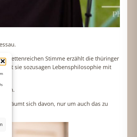
essau.
r facettenreichen Stimme erzählt die thüringer
ntiert sie sozusagen Lebensphilosophie mit
um
Ds
einen.
ike. träumt sich davon, nur um auch das zu
en