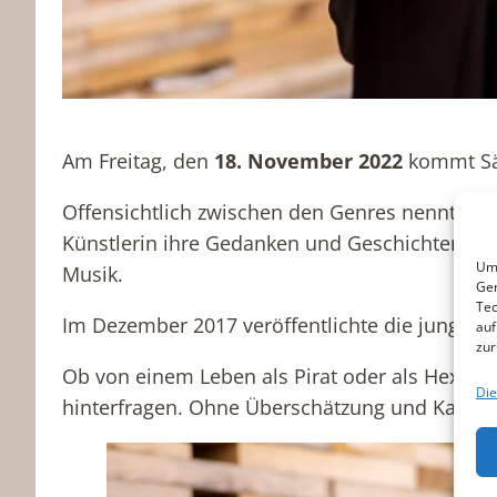
Am Freitag, den
18. November 2022
kommt S
Offensichtlich zwischen den Genres nennt fried
Künstlerin ihre Gedanken und Geschichten in 
Um 
Musik.
Ger
Tec
Im Dezember 2017 veröffentlichte die junge Mu
auf
zur
Ob von einem Leben als Pirat oder als Hexe ode
Die
hinterfragen. Ohne Überschätzung und Kalkül.