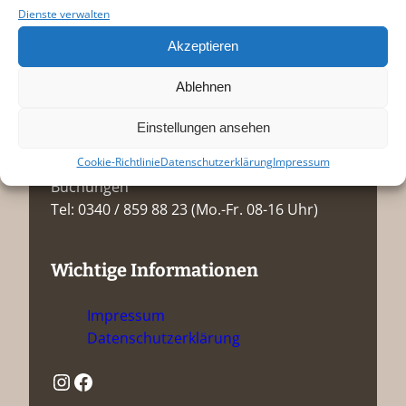
Dienste verwalten
Kontakt
Akzeptieren
Schwabehaus e.V.
Ablehnen
Johannisstraße 18
06844 Dessau-Roßlau
Einstellungen ansehen
Cookie-Richtlinie
Datenschutzerklärung
Impressum
Projektassistent / Raumanfragen /
Buchungen
Tel: 0340 / 859 88 23 (Mo.-Fr. 08-16 Uhr)
Wichtige Informationen
Impressum
Datenschutzerklärung
Instagram
Facebook